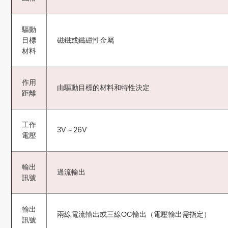
驅動
目標
磁鐵或鐵磁性金屬
材料
作用
由驅動目標的材料和特性決定
距離
工作
3V～26V
電壓
輸出
過流輸出
訊號
輸出
兩線電流輸出或三線OC輸出（電壓輸出需指定）
訊號