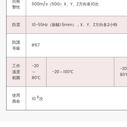
抗衝
500m/s（50G）X、Y、Z方向各10次
擊性
防震
10-55Hz（振幅1.5mm），X、Y、Z方向各2小時
防護
IP67
等級
工作
-20
-2
溫度
～
-20～100℃
80
範圍
80℃
使用
6
10
次
壽命