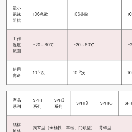
最小
絕緣
106兆歐
106兆歐
1
阻抗
工作
溫度
-20～80℃
-20～80℃
-
範圍
使用
6
6
10
次
10
次
1
壽命
產品
SPH1
SPH3
SPH19
SPH1G
SPH
系列
系列
系列
結構
獨立型（全極性、單極、閂鎖型）、背磁型
風格