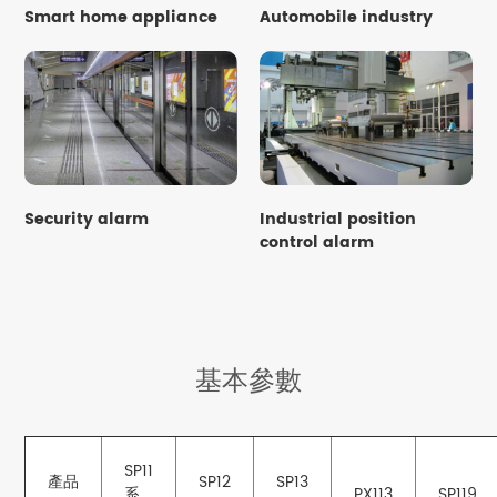
Smart home appliance
Automobile industry
Security alarm
Industrial position
control alarm
基本參數
SP11
產品
SP12
SP13
系
PX113
SP119