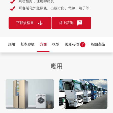
氣密性好，使用壽命長
可客製化外殼顏色、出線方向、電線、端子等
下載規格書
線上諮詢
應用
基本參數
方面
模型
相關產品
索取報價
應用