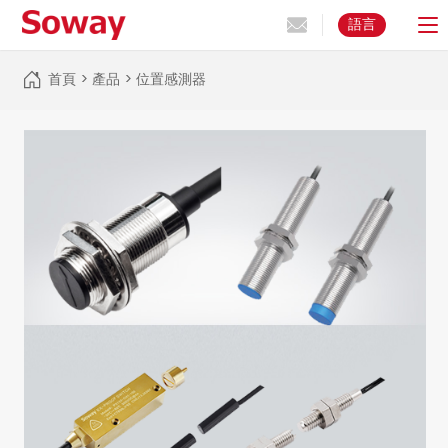
語言
首頁
>
產品
>
位置感測器