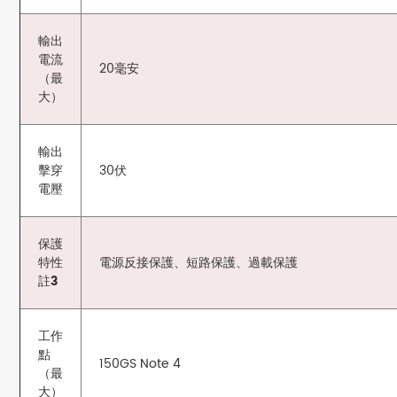
輸出
電流
20毫安
（最
大）
輸出
擊穿
30伏
電壓
保護
特性
電源反接保護、短路保護、過載保護
註3
工作
點
150GS Note 4
（最
大）