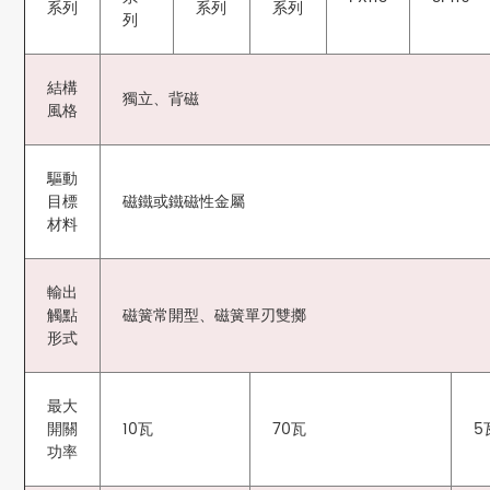
系列
系列
系列
列
結構
獨立、背磁
風格
驅動
目標
磁鐵或鐵磁性金屬
材料
輸出
觸點
磁簧常開型、磁簧單刃雙擲
形式
最大
開關
10瓦
70瓦
5
功率