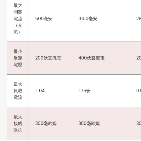
最大
開關
電流
500毫安
1000毫安
2
（交
流）
最小
擊穿
200伏直流電
400伏直流電
2
電壓
最大
負載
1. 0A
1.75安
0
電流
最大
接觸
300毫歐姆
300毫歐姆
3
阻抗